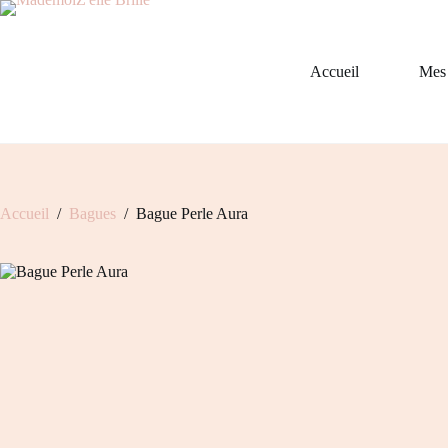
Passer
au
contenu
Accueil
Mes 
Accueil
/
Bagues
/
Bague Perle Aura