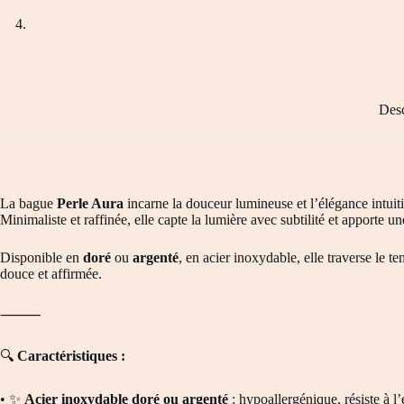
Desc
La bague
Perle Aura
incarne la douceur lumineuse et l’élégance intuiti
Minimaliste et raffinée, elle capte la lumière avec subtilité et apporte 
Disponible en
doré
ou
argenté
, en acier inoxydable, elle traverse le 
douce et affirmée.
⸻
🔍
Caractéristiques :
• ✨
Acier inoxydable doré ou argenté
: hypoallergénique, résiste à l’e