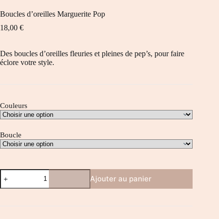
Boucles d’oreilles Marguerite Pop
18,00
€
Des boucles d’oreilles fleuries et pleines de pep’s, pour faire
éclore votre style.
Couleurs
Boucle
quantité
Ajouter au panier
de
Boucles
d'oreilles
Marguerite
Pop