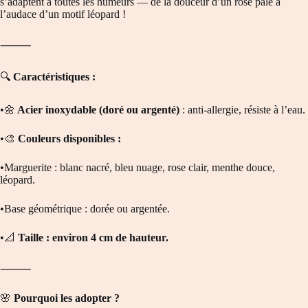
s’adaptent à toutes les humeurs — de la douceur d’un rose pâle à
l’audace d’un motif léopard !
⸻
🔍
Caractéristiques :
•🌼
Acier inoxydable (doré ou argenté)
: anti-allergie, résiste à l’eau.
•🎨
Couleurs disponibles :
•Marguerite : blanc nacré, bleu nuage, rose clair, menthe douce,
léopard.
•Base géométrique : dorée ou argentée.
•📐
Taille : environ 4 cm de hauteur.
⸻
🌸
Pourquoi les adopter ?