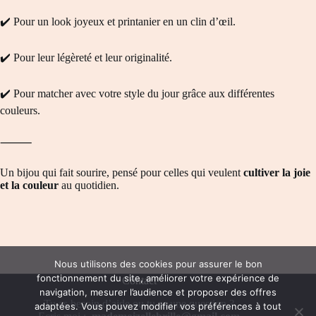
✔️ Pour un look joyeux et printanier en un clin d’œil.
✔️ Pour leur légèreté et leur originalité.
✔️ Pour matcher avec votre style du jour grâce aux différentes
couleurs.
⸻
Un bijou qui fait sourire, pensé pour celles qui veulent
cultiver la joie
et la couleur
au quotidien.
Nous utilisons des cookies pour assurer le bon
fonctionnement du site, améliorer votre expérience de
Contact
navigation, mesurer l’audience et proposer des offres
Tu as besoin d’aide ou tu as une question ?
adaptées. Vous pouvez modifier vos préférences à tout