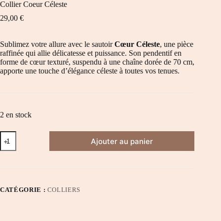
Collier Coeur Céleste
29,00
€
Sublimez votre allure avec le sautoir
Cœur Céleste
, une pièce
raffinée qui allie délicatesse et puissance. Son pendentif en
forme de cœur texturé, suspendu à une chaîne dorée de 70 cm,
apporte une touche d’élégance céleste à toutes vos tenues.
2 en stock
quantité
Ajouter au panier
de
Collier
Coeur
Céleste
CATÉGORIE :
COLLIERS