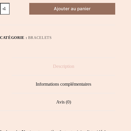
quantité
Ajouter au panier
de
Bracelet
Nocta
CATÉGORIE :
BRACELETS
Description
Informations complémentaires
Avis (0)