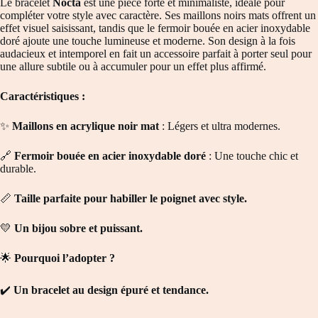
Le bracelet
Nocta
est une pièce forte et minimaliste, idéale pour
compléter votre style avec caractère. Ses maillons noirs mats offrent un
effet visuel saisissant, tandis que le fermoir bouée en acier inoxydable
doré ajoute une touche lumineuse et moderne. Son design à la fois
audacieux et intemporel en fait un accessoire parfait à porter seul pour
une allure subtile ou à accumuler pour un effet plus affirmé.
Caractéristiques :
✨
Maillons en acrylique noir mat
: Légers et ultra modernes.
🔗
Fermoir bouée en acier inoxydable doré
: Une touche chic et
durable.
📏
Taille parfaite pour habiller le poignet avec style.
💛
Un bijou sobre et puissant.
🌟
Pourquoi l’adopter ?
✔️
Un bracelet au design épuré et tendance.